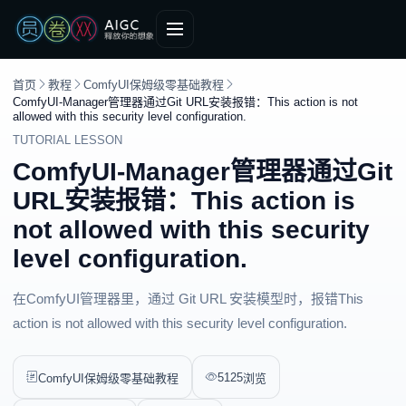
首页
教程
ComfyUI保姆级零基础教程
ComfyUI-Manager管理器通过Git URL安装报错：This action is not
allowed with this security level configuration.
TUTORIAL LESSON
ComfyUI-Manager管理器通过Git
URL安装报错：This action is
not allowed with this security
level configuration.
在ComfyUI管理器里，通过 Git URL 安装模型时，报错This
action is not allowed with this security level configuration.
5125
ComfyUI保姆级零基础教程
浏览