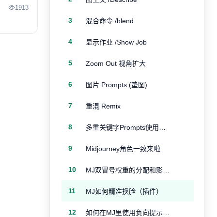
1913
3
混合命令 /blend
4
显示作业 /Show Job
5
Zoom Out 视角扩大
6
图片 Prompts (垫图)
7
重混 Remix
8
多重关键字Prompts使用方法
9
Midjourney角色一致来啦
10
MJ双冒号权重的分配和影响范围详解
11
MJ如何精准换脸（插件）
12
如何在MJ里使用负向提示词（示例）