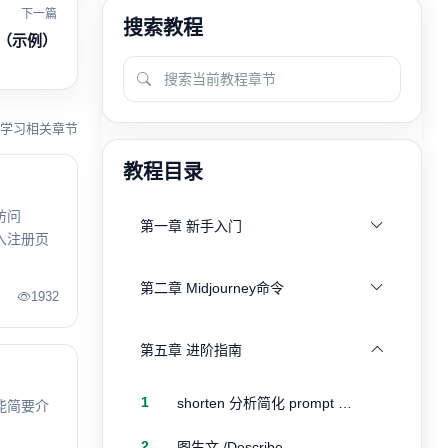
下一篇
搜索教程
（示例）
学习相关章节
教程目录
访问
第一章 新手入门
进入注册页
第二章 Midjourney命令
1932
第五章 进阶指南
1
shorten 分析简化 prompt 使用技巧
功能简要介
2
图生文 /Describe