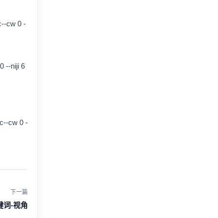
c--cw 0 -
--niji 6
c--cw 0 -
下一篇
关键词-视角