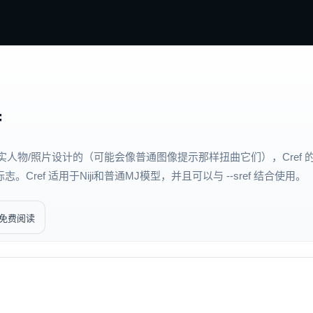
f
为真实人物/照片设计的（可能会像普通图像提示那样扭曲它们），Cre
ef 适用于Niji和普通MJ模型，并且可以与 --sref 结合使用。
免费阅读