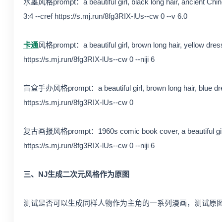
水墨风格prompt：a beautiful girl, black long hair, ancient Chines
3:4 --cref https://s.mj.run/8fg3RIX-lUs--cw 0 --v 6.0
卡通
风格prompt：a beautiful girl, brown long hair, yellow dress, 
https://s.mj.run/8fg3RIX-lUs--cw 0 --niji 6
盲盒手办风格prompt：a beautiful girl, brown long hair, blue dress, 
https://s.mj.run/8fg3RIX-lUs--cw 0
复古画报风格prompt：1960s comic book cover, a beautiful girl, brow
https://s.mj.run/8fg3RIX-lUs--cw 0 --niji 6
三、NJ生成二次元风格作为原图
测试是否可以生成同样人物作为主角的一系列漫画，测试原图由n