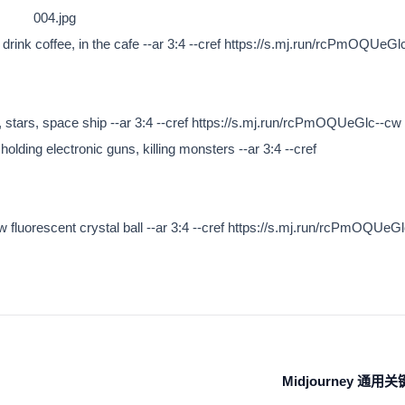
drink coffee, in the cafe --ar 3:4 --cref https://s.mj.run/rcPmOQUeGl
, stars, space ship --ar 3:4 --cref https://s.mj.run/rcPmOQUeGlc--cw 0 
lding electronic guns, killing monsters --ar 3:4 --cref
w fluorescent crystal ball --ar 3:4 --cref https://s.mj.run/rcPmOQUeGl
Midjourney 通用