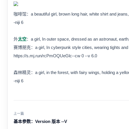
咖啡馆：a beautiful girl, brown long hair, white shirt and jeans, 
-niji 6
外
太空
：a girl, In outer space, dressed as an astronaut, earth
赛博朋克：a girl, In cyberpunk style cities, wearing tights and ho
https://s.mj.run/rcPmOQUeGlc--cw 0 --v 6.0
森林精灵：a girl, in the forest, with fairy wings, holding a yello
-niji 6
上一篇
基本参数：Version 版本 --V