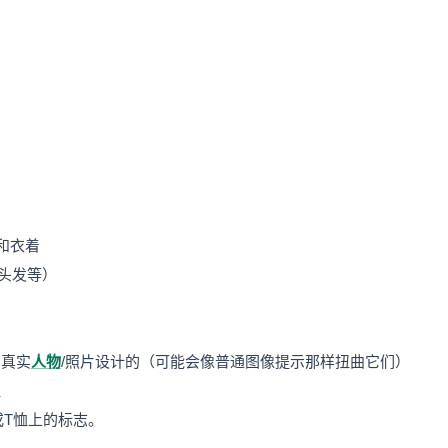
发和衣着
/头发等）
为真实
人物
/照片设计的（可能会像普通图像提示那样扭曲它们）
征
T恤上的标志。