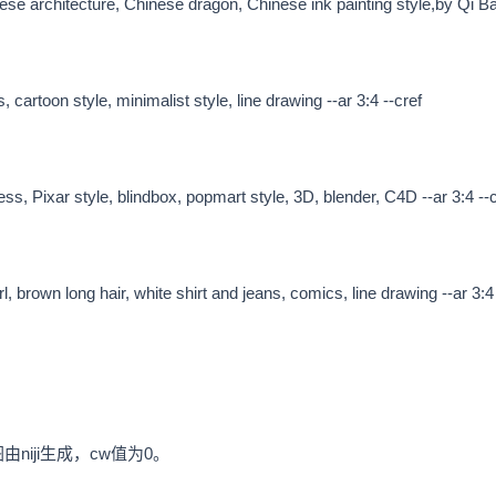
e architecture, Chinese dragon, Chinese ink painting style,by Qi Bai
cartoon style, minimalist style, line drawing --ar 3:4 --cref
Pixar style, blindbox, popmart style, 3D, blender, C4D --ar 3:4 --c
n long hair, white shirt and jeans, comics, line drawing --ar 3:4 
iji生成，cw值为0。