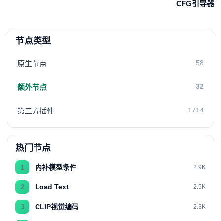
CFG引导器
节点类型
58
原生节点
32
额外节点
1714
第三方插件
热门节点
内补模型条件
1
2.9K
Load Text
2
2.5K
CLIP视觉编码
3
2.3K