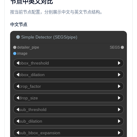
节点中英文对比
按当前节点配置，分别展示中文与英文节点结构。
中文节点
Simple Detector (SEGS/pipe)
detailer_pipe
SEGS
image
bbox_threshold
bbox_dilation
crop_factor
drop_size
sub_threshold
sub_dilation
sub_bbox_expansion