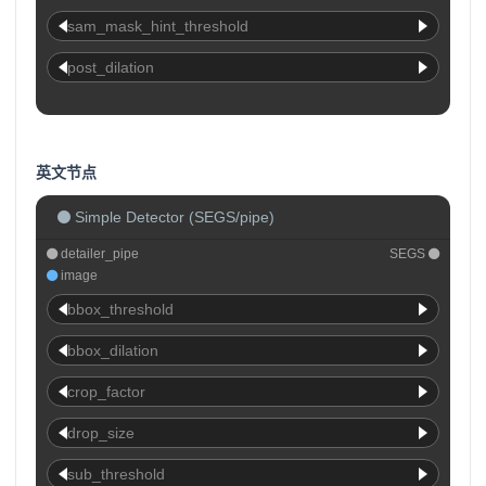
sam_mask_hint_threshold
post_dilation
英文节点
Simple Detector (SEGS/pipe)
detailer_pipe
SEGS
image
bbox_threshold
bbox_dilation
crop_factor
drop_size
sub_threshold