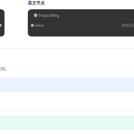
英文节点
ImpactNeg
value
BOOL
说明。