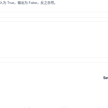
 True，输出为 False，反之亦然。
Se