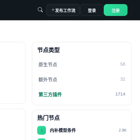
发布工作流
登录
注册
节点类型
58
原生节点
32
额外节点
1714
第三方插件
热门节点
内补模型条件
1
2.9K