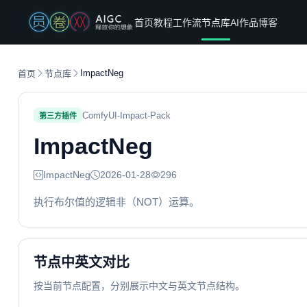
首页
教程
工作流
节点库
AI作品
博客
ImpactNeg
首页
节点库
ComfyUI-Impact-Pack
第三方插件
ImpactNeg
ImpactNeg
2026-01-28
296
执行布尔值的逻辑非（NOT）运算。
节点中英文对比
按当前节点配置，分别展示中文与英文节点结构。