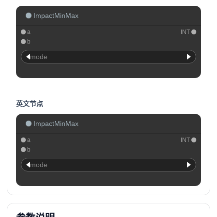
ImpactMinMax
a
INT
b
mode
英文节点
ImpactMinMax
a
INT
b
mode