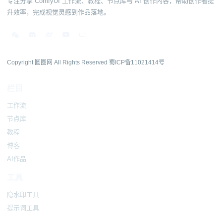
专注分享 ComfyUI 工作流、教程、节点库与 AI 创作内容，帮助创作者提
升效率，完成视觉灵感到作品落地。
Copyright 圆圈网 All Rights Reserved
蜀ICP备11021414号
栏目
工作流
节点库
教程
博客
AI作品
工具
隐水印工具
提示词工具