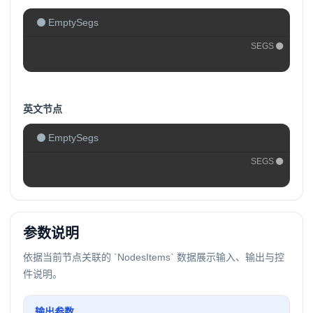
EmptySegs
SEGS
英文节点
EmptySegs
SEGS
参数说明
依据当前节点关联的 `NodesItems` 数据展示输入、输出与控
件说明。
输出参数