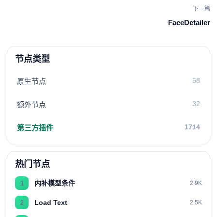
下一篇
FaceDetailer
节点类型
58
原生节点
32
额外节点
1714
第三方插件
热门节点
内补模型条件
1
2.9K
Load Text
2
2.5K