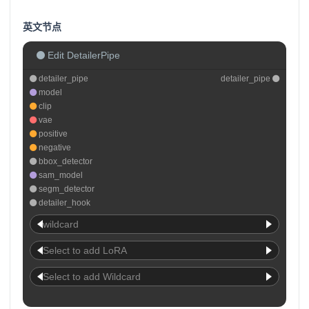
英文节点
Edit DetailerPipe
detailer_pipe
detailer_pipe
model
clip
vae
positive
negative
bbox_detector
sam_model
segm_detector
detailer_hook
wildcard
Select to add LoRA
Select to add Wildcard