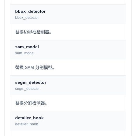
bbox_detector
bbox_detector
替换边界框检测器。
sam_model
sam_model
替换 SAM 分割模型。
segm_detector
segm_detector
替换分割检测器。
detailer_hook
detailer_hook