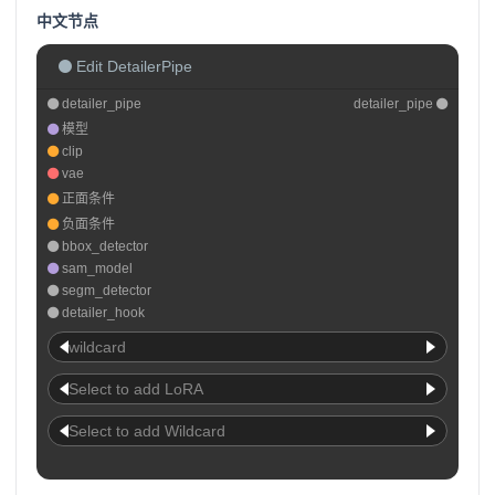
中文节点
Edit DetailerPipe
detailer_pipe
detailer_pipe
模型
clip
vae
正面条件
负面条件
bbox_detector
sam_model
segm_detector
detailer_hook
wildcard
Select to add LoRA
Select to add Wildcard