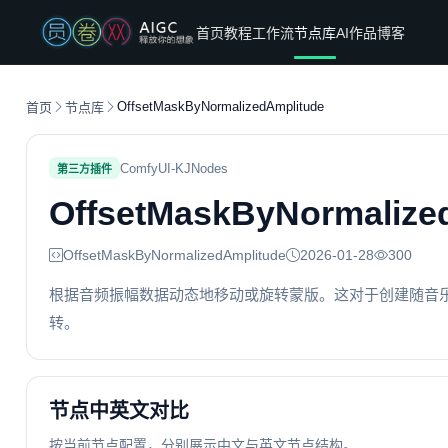
首页
教程
工作流
节点库
AI作品
博客
OffsetMaskByNormalizedAmplitude
首页
节点库
ComfyUI-KJNodes
第三方插件
OffsetMaskByNormalize
OffsetMaskByNormalizedAmplitude
2026-01-28
300
根据音频振幅数据动态地移动或旋转蒙版。这对于创建随音
转。
节点中英文对比
按当前节点配置，分别展示中文与英文节点结构。