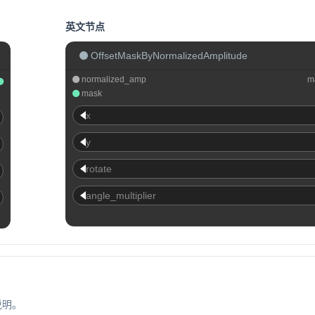
英文节点
OffsetMaskByNormalizedAmplitude
normalized_amp
m
mask
x
y
rotate
angle_multiplier
说明。