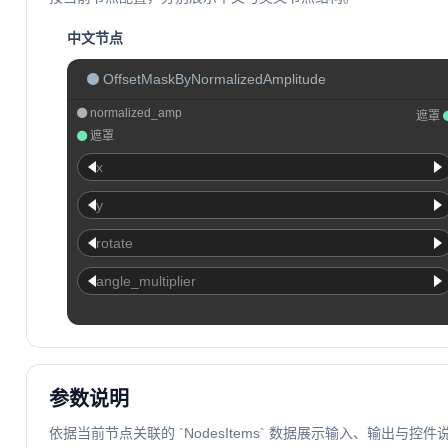
中文节点
OffsetMaskByNormalizedAmplitude
normalized_amp
遮罩
遮罩
x
y
rotate
angle_multiplier
参数说明
依据当前节点关联的 `NodesItems` 数据展示输入、输出与控件