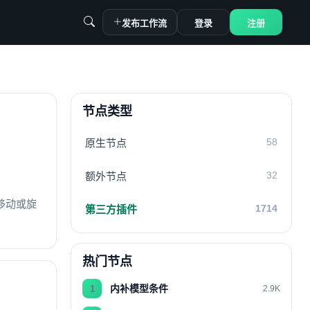
发布工作流
登录
注册
节点类型
58
原生节点
32
额外节点
移动或旋
1714
第三方插件
热门节点
内补模型条件
1
2.9K