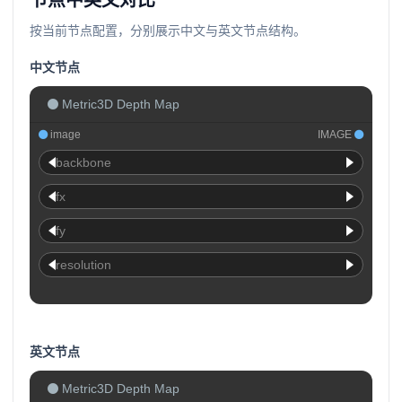
节点中英文对比
按当前节点配置，分别展示中文与英文节点结构。
中文节点
Metric3D Depth Map
image
IMAGE
backbone
fx
fy
resolution
英文节点
Metric3D Depth Map