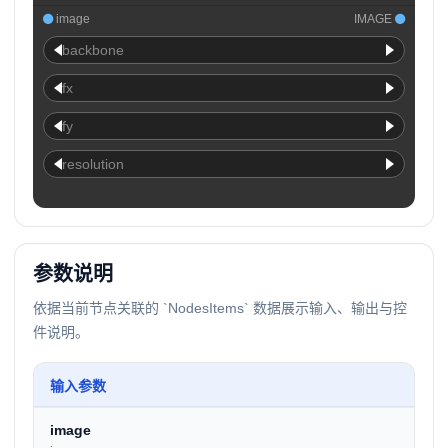
image
IMAGE
backbone
fx
fy
resolution
参数说明
依据当前节点关联的 `NodesItems` 数据展示输入、输出与控
件说明。
输入参数
image