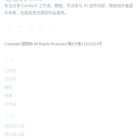
专注分享 ComfyUI 工作流、教程、节点库与 AI 创作内容，帮助创作者提
升效率，完成视觉灵感到作品落地。
Copyright 圆圈网 All Rights Reserved
蜀ICP备11021414号
栏目
工作流
节点库
教程
博客
AI作品
工具
隐水印工具
提示词工具