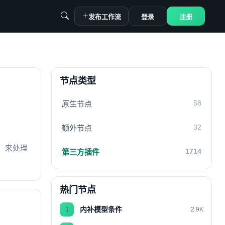
发布工作流
登录
注册
节点类型
58
原生节点
32
额外节点
r）来处理
1714
第三方插件
热门节点
内补模型条件
1
2.9K