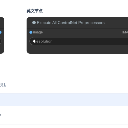
英文节点
Execute All ControlNet Preprocessors
image
IM
resolution
说明。
。