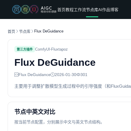
首页
教程
工作流
节点库
AI作品
博客
Flux DeGuidance
首页
节点库
ComfyUI-Fluxtapoz
第三方插件
Flux DeGuidance
Flux DeGuidance
2026-01-30
301
主要用于调整扩散模型生成过程中的引导强度（和FluxGuidan
节点中英文对比
按当前节点配置，分别展示中文与英文节点结构。