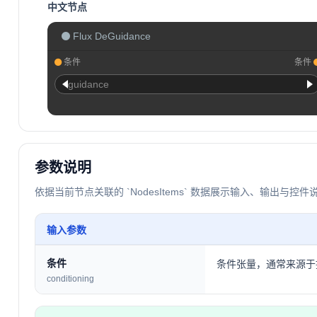
中文节点
Flux DeGuidance
条件
条件
guidance
参数说明
依据当前节点关联的 `NodesItems` 数据展示输入、输出与控件
输入参数
条件
条件张量，通常来源于
conditioning