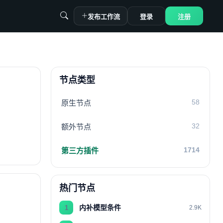
发布工作流
登录
注册
节点类型
58
原生节点
32
额外节点
1714
第三方插件
热门节点
内补模型条件
1
2.9K