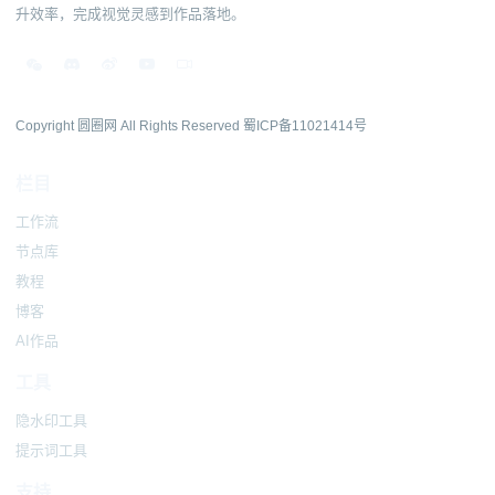
升效率，完成视觉灵感到作品落地。
Copyright 圆圈网 All Rights Reserved
蜀ICP备11021414号
栏目
工作流
节点库
教程
博客
AI作品
工具
隐水印工具
提示词工具
支持