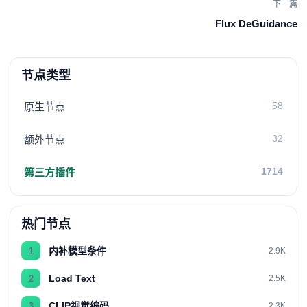
下一篇
Flux DeGuidance
节点类型
58
原生节点
32
额外节点
1714
第三方插件
热门节点
内补模型条件
1
2.9K
Load Text
2
2.5K
CLIP视觉编码
3
2.3K