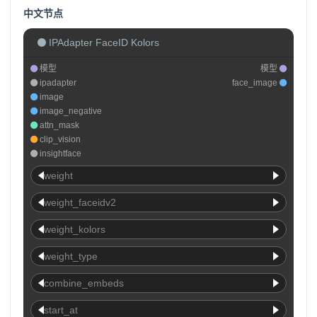
中文节点
IPAdapter FaceID Kolors
模型
模型
ipadapter
face_image
image
image_negative
attn_mask
clip_vision
insightface
weight
weight_faceidv2
weight_kolors
weight_type
combine_embeds
start_at