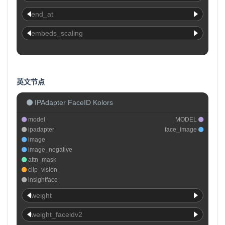
end_at
embeds_scaling
英文节点
IPAdapter FaceID Kolors
model
MODEL
ipadapter
face_image
image
image_negative
attn_mask
clip_vision
insightface
weight
weight_faceidv2