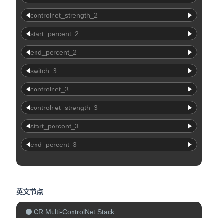
controlnet_strength_2
start_percent_2
end_percent_2
switch_3
controlnet_3
controlnet_strength_3
start_percent_3
end_percent_3
英文节点
CR Multi-ControlNet Stack