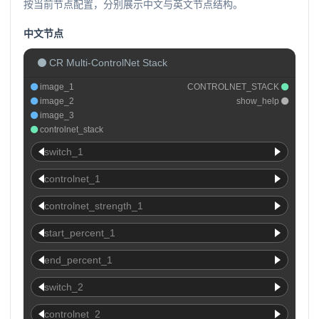
按当前节点配置，分别展示中文与英文节点结构。
中文节点
CR Multi-ControlNet Stack
image_1
CONTROLNET_STACK
image_2
show_help
image_3
controlnet_stack
switch_1
controlnet_1
controlnet_strength_1
start_percent_1
end_percent_1
switch_2
controlnet_2