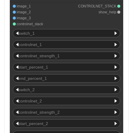
image_1
CONTROLNET_STACK
image_2
show_help
image_3
controlnet_stack
switch_1
controlnet_1
controlnet_strength_1
start_percent_1
end_percent_1
switch_2
controlnet_2
controlnet_strength_2
start_percent_2