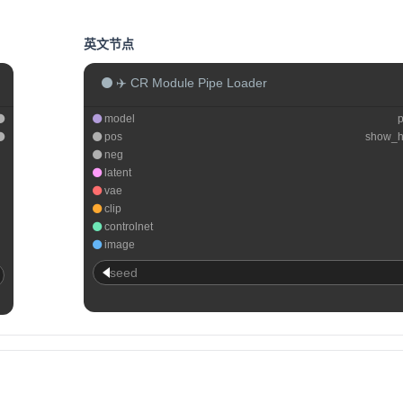
英文节点
✈️ CR Module Pipe Loader
model
pos
show_h
neg
latent
vae
clip
controlnet
image
seed