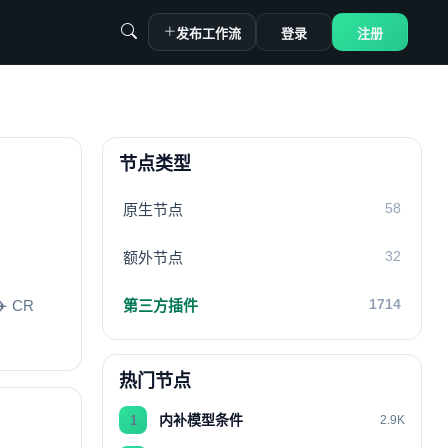
发布工作流
登录
注册
节点类型
58
原生节点
32
额外节点
1714
第三方插件
 CR
热门节点
内补模型条件
1
2.9K