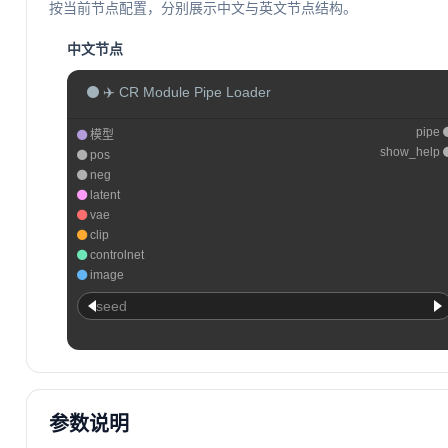
按当前节点配置，分别展示中文与英文节点结构。
中文节点
✈️ CR Module Pipe Loader
pipe
模型
show_help
pos
neg
latent
vae
clip
controlnet
image
seed
参数说明