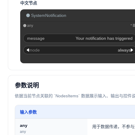
中文节点
SystemNotification
any
*
message
Your notification has triggered
mode
always
参数说明
依据当前节点关联的 `NodesItems` 数据展示输入、输出与控件
输入参数
any
用于数据传递，不参与
any