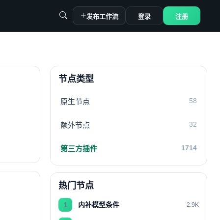
发布工作流
登录
注册
节点类型
58
原生节点
32
额外节点
1714
第三方插件
热门节点
内补模型条件
1
2.9K