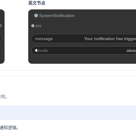
英文节点
SystemNotification
any
message
Your notification has trigge
mode
alwa
说明。
通知逻辑。