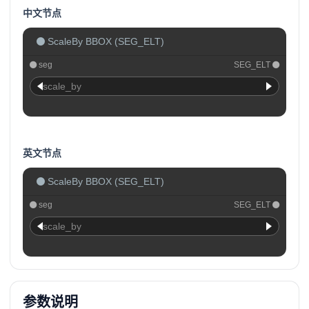
中文节点
ScaleBy BBOX (SEG_ELT)
seg
SEG_ELT
scale_by
英文节点
ScaleBy BBOX (SEG_ELT)
seg
SEG_ELT
scale_by
参数说明