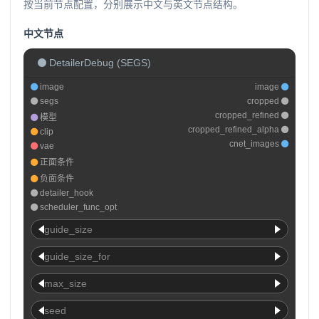
按当前节点配置，分别展示中文与英文节点结构。
中文节点
DetailerDebug (SEGS)
image
image
segs
cropped
cropped_refined
模型
cropped_refined_alpha
clip
cnet_images
vae
正面条件
负面条件
detailer_hook
scheduler_func_opt
guide_size
guide_size_for
max_size
seed