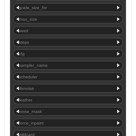
guide_size_for
max_size
seed
steps
cfg
sampler_name
scheduler
denoise
feather
noise_mask
force_inpaint
wildcard