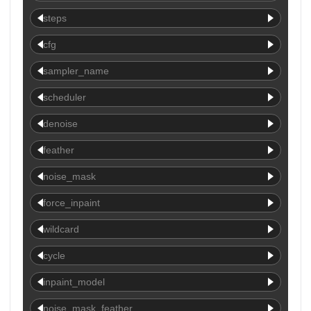
steps
cfg
sampler_name
scheduler
denoise
feather
noise_mask
force_inpaint
wildcard
cycle
inpaint_model
noise_mask_feather