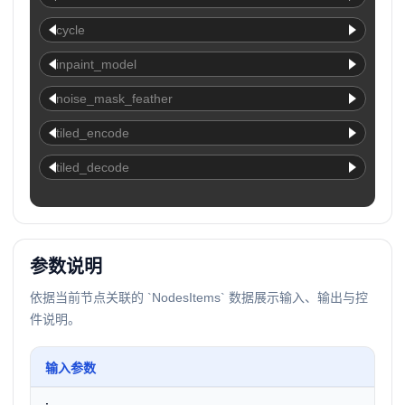
cycle
inpaint_model
noise_mask_feather
tiled_encode
tiled_decode
参数说明
依据当前节点关联的 `NodesItems` 数据展示输入、输出与控
件说明。
输入参数