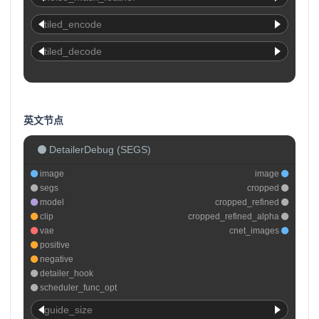
tiled_encode
tiled_decode
英文节点
DetailerDebug (SEGS)
image
image
segs
cropped
model
cropped_refined
clip
cropped_refined_alpha
vae
cnet_images
positive
negative
detailer_hook
scheduler_func_opt
guide_size