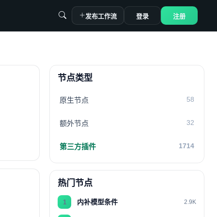
发布工作流
登录
注册
节点类型
58
原生节点
32
额外节点
1714
第三方插件
热门节点
内补模型条件
1
2.9K