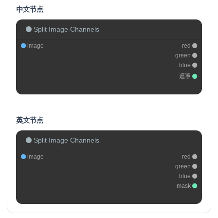
中文节点
Split Image Channels
image
red
green
blue
遮罩
英文节点
Split Image Channels
image
red
green
blue
mask