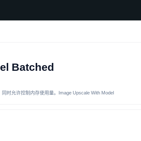
el Batched
内存使用量。Image Upscale With Model