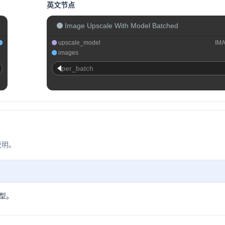
英文节点
Image Upscale With Model Batched
upscale_model
IM
images
per_batch
说明。
型。