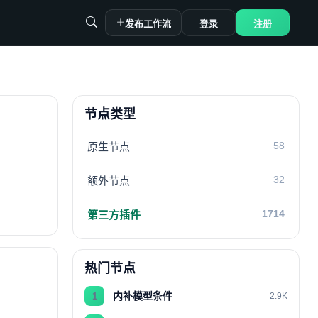
发布工作流
登录
注册
节点类型
58
原生节点
32
额外节点
1714
第三方插件
热门节点
内补模型条件
1
2.9K