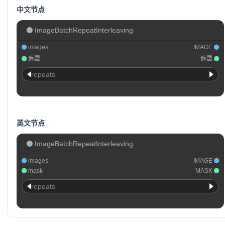
中文节点
ImageBatchRepeatInterleaving
images
IMAGE
遮罩
遮罩
repeats
英文节点
ImageBatchRepeatInterleaving
images
IMAGE
mask
MASK
repeats