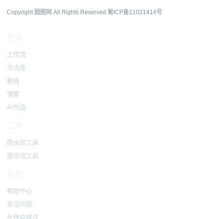
Copyright 圆圈网 All Rights Reserved
蜀ICP备11021414号
栏目
工作流
节点库
教程
博客
AI作品
工具
隐水印工具
提示词工具
支持
帮助中心
常见问题
反馈与建议