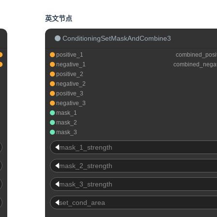
英文节点
ConditioningSetMaskAndCombine3
positive_1
combined_posi
negative_1
combined_nega
positive_2
negative_2
positive_3
negative_3
mask_1
mask_2
mask_3
mask_1_strength
mask_2_strength
mask_3_strength
set_cond_area