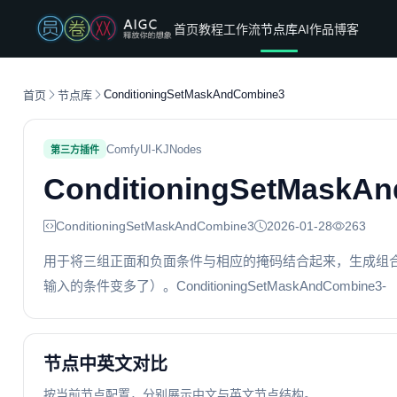
首页
教程
工作流
节点库
AI作品
博客
ConditioningSetMaskAndCombine3
首页
节点库
ComfyUI-KJNodes
第三方插件
ConditioningSetMaskA
ConditioningSetMaskAndCombine3
2026-01-28
263
用于将三组正面和负面条件与相应的掩码结合起来，生成组合后的条件数
输入的条件变多了）。ConditioningSetMaskAndCombine3-
节点中英文对比
按当前节点配置，分别展示中文与英文节点结构。