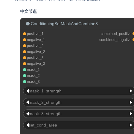
中文节点
ConditioningSetMaskAndCombine3
positive_1
combined_positive
negative_1
combined_negative
positive_2
negative_2
positive_3
negative_3
mask_1
mask_2
mask_3
mask_1_strength
mask_2_strength
mask_3_strength
set_cond_area