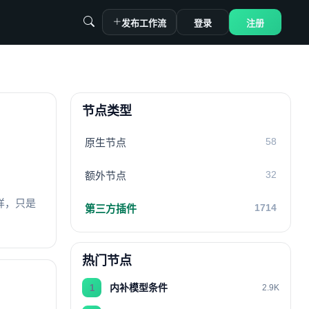
发布工作流
登录
注册
节点类型
58
原生节点
32
额外节点
一样，只是
1714
第三方插件
热门节点
内补模型条件
1
2.9K