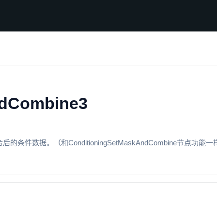
ndCombine3
据。（和ConditioningSetMaskAndCombine节点功能