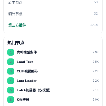
58
原生节点
32
额外节点
1714
第三方插件
热门节点
内补模型条件
1
2.9K
Load Text
2
2.5K
CLIP视觉编码
3
2.2K
Lora Loader
4
2.2K
LoRA加载器（仅模型）
5
2.1K
K采样器
6
2.0K