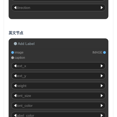
direction
英文节点
Add Label
image
IMAGE
caption
text_x
text_y
height
font_size
font_color
label_color