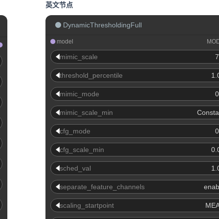
英文节点
DynamicThresholdingFull
model
MO
mimic_scale
7
threshold_percentile
1.
mimic_mode
0
mimic_scale_min
Consta
cfg_mode
0
cfg_scale_min
0.
sched_val
1.
separate_feature_channels
enab
scaling_startpoint
ME