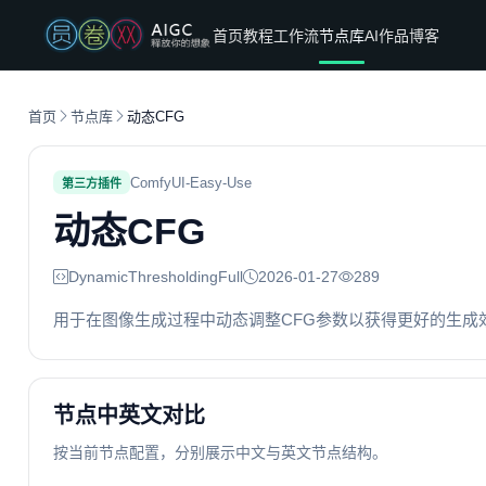
首页
教程
工作流
节点库
AI作品
博客
首页
节点库
动态CFG
ComfyUI-Easy-Use
第三方插件
动态CFG
DynamicThresholdingFull
2026-01-27
289
用于在图像生成过程中动态调整CFG参数以获得更好的生成
节点中英文对比
按当前节点配置，分别展示中文与英文节点结构。