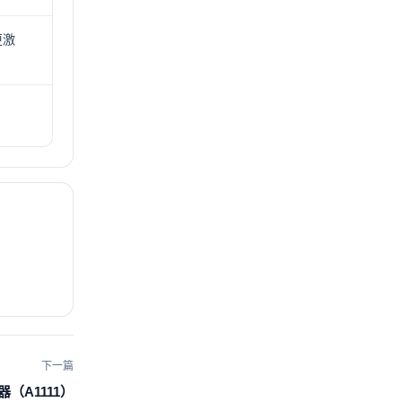
更激
下一篇
（A1111）