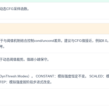
动态CFG采样函数。
与阈值机制结合控制cond/uncond差异。建议与CFG值接近，例如8.0
考。
于动态阈值裁剪。值越小越保守。
Thresh.Modes）。 CONSTANT：模拟强度恒定不变。 SCALED：
STEP：模拟强度按阶段步进式改变。