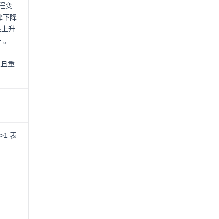
过程变
规律下降
性上升
 。
化且重
1 表