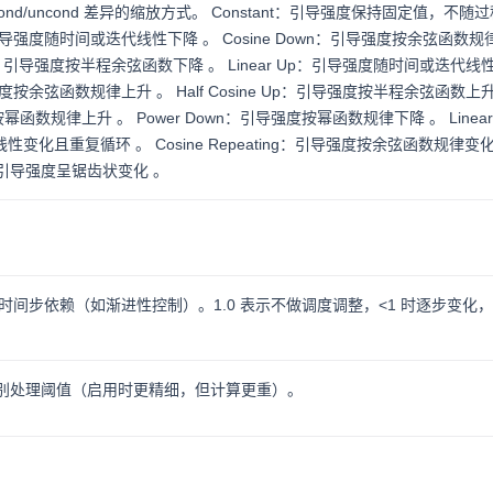
ond/uncond 差异的缩放方式。 Constant：引导强度保持固定值，不随
wn：引导强度随时间或迭代线性下降 。 Cosine Down：引导强度按余弦函数
 Down：引导强度按半程余弦函数下降 。 Linear Up：引导强度随时间或迭代线
导强度按余弦函数规律上升 。 Half Cosine Up：引导强度按半程余弦函数上升
按幂函数规律上升 。 Power Down：引导强度按幂函数规律下降 。 Linear
度线性变化且重复循环 。 Cosine Repeating：引导强度按余弦函数规律变
th：引导强度呈锯齿状变化 。
间步依赖（如渐进性控制）。1.0 表示不做调度调整，<1 时逐步变化，>
 通道分别处理阈值（启用时更精细，但计算更重）。