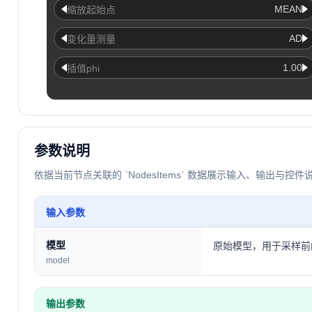
MEAN
缩放起始点
AD
变化量测量
1.00
插值phi
参数说明
依据当前节点关联的 `NodesItems` 数据展示输入、输出与控件
输入参数
模型
原始模型，用于采样前
model
输出参数