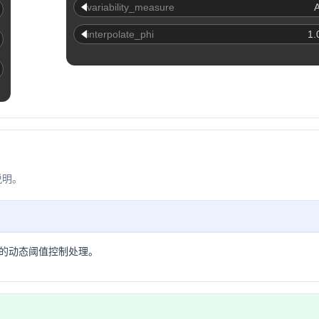
variability_measure
interpolate_phi
1.
说明。
的动态阈值控制处理。