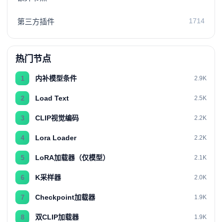
1714
第三方插件
热门节点
内补模型条件
1
2.9K
Load Text
2
2.5K
CLIP视觉编码
3
2.2K
Lora Loader
4
2.2K
LoRA加载器（仅模型）
5
2.1K
K采样器
6
2.0K
Checkpoint加载器
7
1.9K
双CLIP加载器
8
1.9K