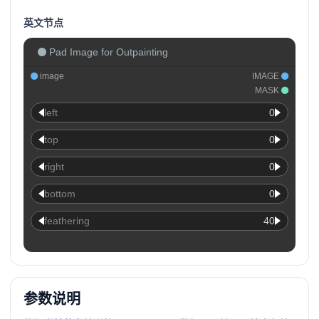
英文节点
Pad Image for Outpainting
image
IMAGE
MASK
left
0
top
0
right
0
bottom
0
feathering
40
参数说明