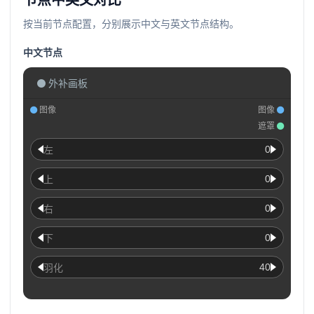
节点中英文对比
按当前节点配置，分别展示中文与英文节点结构。
中文节点
外补画板
图像
图像
遮罩
0
左
0
上
0
右
0
下
40
羽化