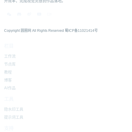
升效率，完成视觉灵感到作品落地。
Copyright 圆圈网 All Rights Reserved
蜀ICP备11021414号
栏目
工作流
节点库
教程
博客
AI作品
工具
隐水印工具
提示词工具
支持