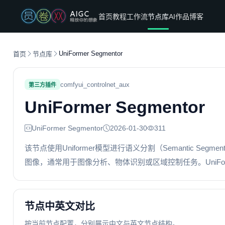
首页
教程
工作流
节点库
AI作品
博客
UniFormer Segmentor
首页
节点库
comfyui_controlnet_aux
第三方插件
UniFormer Segmentor
UniFormer Segmentor
2026-01-30
311
该节点使用Uniformer模型进行语义分割（Semantic S
图像，通常用于图像分析、物体识别或区域控制任务。UniFor
节点中英文对比
按当前节点配置，分别展示中文与英文节点结构。