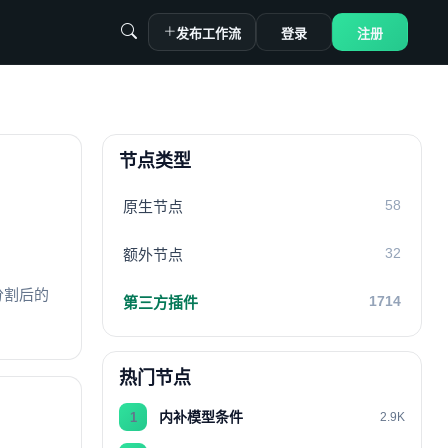
发布工作流
登录
注册
节点类型
58
原生节点
32
额外节点
张分割后的
1714
第三方插件
热门节点
内补模型条件
1
2.9K