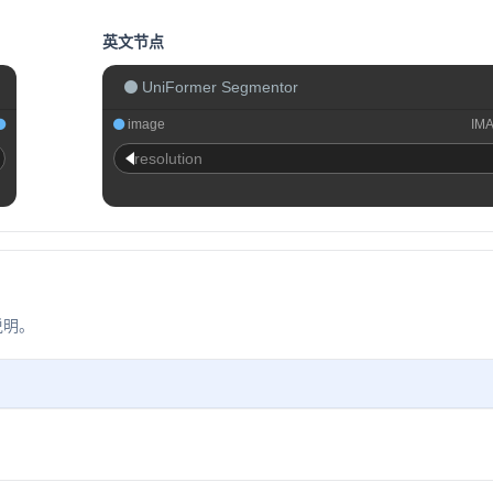
英文节点
UniFormer Segmentor
image
IM
resolution
说明。