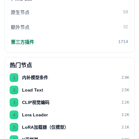
58
原生节点
32
额外节点
1714
第三方插件
热门节点
内补模型条件
1
2.9K
Load Text
2
2.5K
CLIP视觉编码
3
2.2K
Lora Loader
4
2.2K
LoRA加载器（仅模型）
5
2.1K