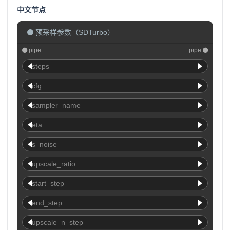
中文节点
预采样参数（SDTurbo）
pipe
pipe
steps
cfg
sampler_name
eta
s_noise
upscale_ratio
start_step
end_step
upscale_n_step