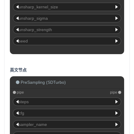
unsharp_kernel_size
unsharp_sigma
unsharp_strength
seed
英文节点
PreSampling (SDTurbo)
pipe
pipe
steps
cfg
sampler_name