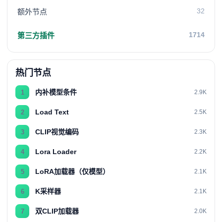
32
额外节点
1714
第三方插件
热门节点
内补模型条件
1
2.9K
Load Text
2
2.5K
CLIP视觉编码
3
2.3K
Lora Loader
4
2.2K
LoRA加载器（仅模型）
5
2.1K
K采样器
6
2.1K
双CLIP加载器
7
2.0K