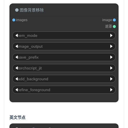
图像背景移除
images
image
遮罩
rem_mode
image_output
save_prefix
torchscript_jit
add_background
refine_foreground
英文节点