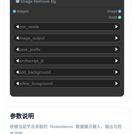
Image Remove Bg
images
image
mask
rem_mode
image_output
save_prefix
torchscript_jit
add_background
refine_foreground
参数说明
依据当前节点关联的 `NodesItems` 数据展示输入、输出与控
件说明。