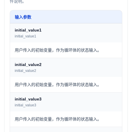
件说明。
输入参数
initial_value1
initial_value1
用户传入的初始变量，作为循环体的状态输入。
initial_value2
initial_value2
用户传入的初始变量，作为循环体的状态输入。
initial_value3
initial_value3
用户传入的初始变量，作为循环体的状态输入。