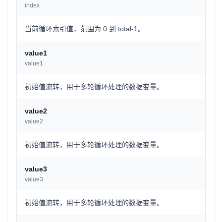
index
当前循环索引值，范围为 0 到 total-1。
value1
value1
初始值流转，用于多轮循环处理的数据变量。
value2
value2
初始值流转，用于多轮循环处理的数据变量。
value3
value3
初始值流转，用于多轮循环处理的数据变量。