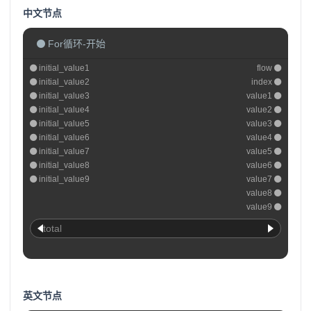
中文节点
For循环-开始
initial_value1
flow
initial_value2
index
initial_value3
value1
initial_value4
value2
initial_value5
value3
initial_value6
value4
initial_value7
value5
initial_value8
value6
initial_value9
value7
value8
value9
total
英文节点