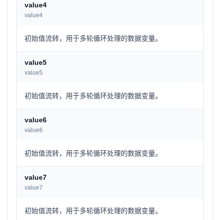
value4
value4
初始值流转，用于多轮循环处理的数据变量。
value5
value5
初始值流转，用于多轮循环处理的数据变量。
value6
value6
初始值流转，用于多轮循环处理的数据变量。
value7
value7
初始值流转，用于多轮循环处理的数据变量。