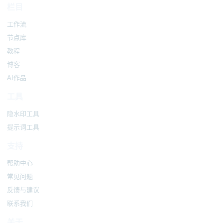
栏目
工作流
节点库
教程
博客
AI作品
工具
隐水印工具
提示词工具
支持
帮助中心
常见问题
反馈与建议
联系我们
关于