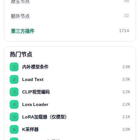
58
原生节点
32
额外节点
1714
第三方插件
热门节点
内补模型条件
1
2.9K
Load Text
2
2.5K
CLIP视觉编码
3
2.2K
Lora Loader
4
2.2K
LoRA加载器（仅模型）
5
2.1K
K采样器
6
2.0K