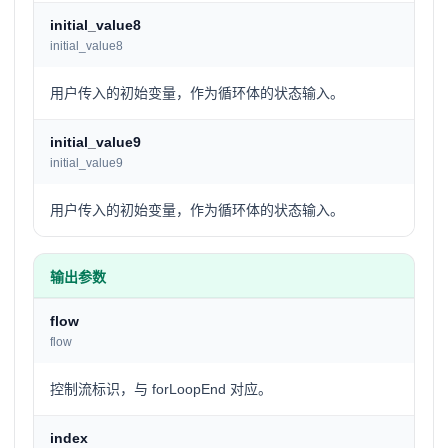
initial_value8
initial_value8
用户传入的初始变量，作为循环体的状态输入。
initial_value9
initial_value9
用户传入的初始变量，作为循环体的状态输入。
输出参数
flow
flow
控制流标识，与 forLoopEnd 对应。
index