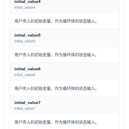
initial_value4
initial_value4
用户传入的初始变量，作为循环体的状态输入。
initial_value5
initial_value5
用户传入的初始变量，作为循环体的状态输入。
initial_value6
initial_value6
用户传入的初始变量，作为循环体的状态输入。
initial_value7
initial_value7
用户传入的初始变量，作为循环体的状态输入。