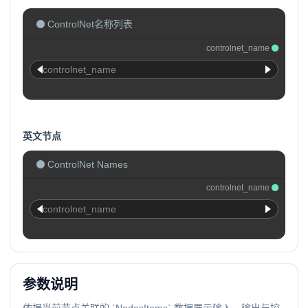
ControlNet名称列表
controlnet_name
controlnet_name
英文节点
ControlNet Names
controlnet_name
controlnet_name
参数说明