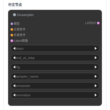
中文节点
Unsampler
LATENT
模型
正面条件
负面条件
Latent图像
steps
end_at_step
cfg
sampler_name
scheduler
normalize