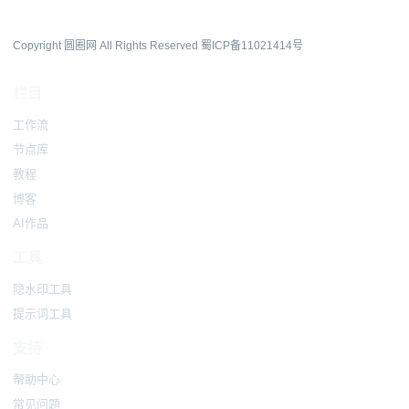
Copyright 圆圈网 All Rights Reserved
蜀ICP备11021414号
栏目
工作流
节点库
教程
博客
AI作品
工具
隐水印工具
提示词工具
支持
帮助中心
常见问题