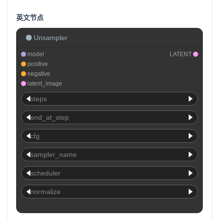
英文节点
Unsampler
model
LATENT
positive
negative
latent_image
steps
end_at_step
cfg
sampler_name
scheduler
normalize