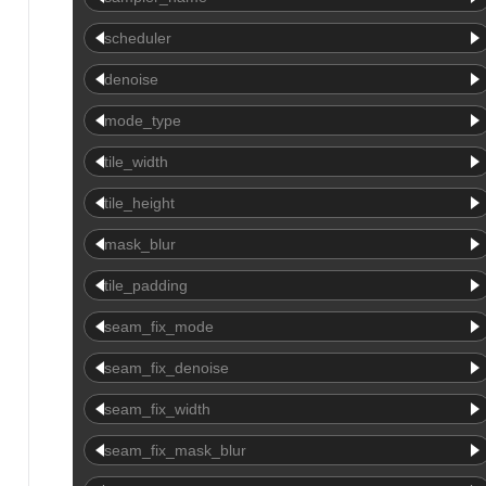
scheduler
denoise
mode_type
tile_width
tile_height
mask_blur
tile_padding
seam_fix_mode
seam_fix_denoise
seam_fix_width
seam_fix_mask_blur