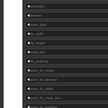
scheduler
denoise
mode_type
tile_width
tile_height
mask_blur
tile_padding
seam_fix_mode
seam_fix_denoise
seam_fix_width
seam_fix_mask_blur
seam_fix_padding