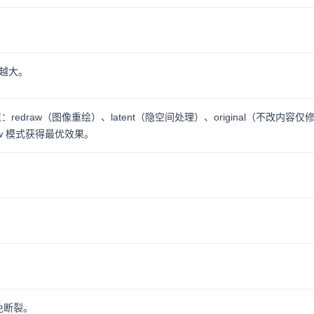
越大。
redraw（图像重绘）、latent（隐空间处理）、original（不改内容仅
aw 模式获得最优效果。
。
。
，避免断裂。