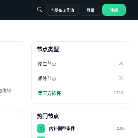
发布工作流
登录
注册
节点类型
58
原生节点
32
额外节点
的图像输
1714
第三方插件
热门节点
内补模型条件
1
2.9K