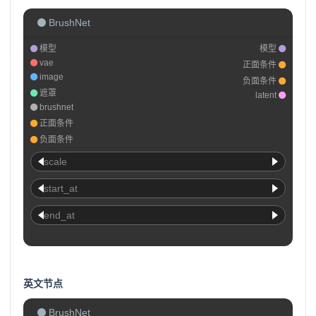
BrushNet
模型
模型
vae
正面条件
image
负面条件
遮罩
latent
brushnet
正面条件
负面条件
scale
start_at
end_at
英文节点
BrushNet