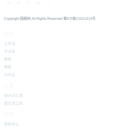
Copyright 圆圈网 All Rights Reserved
蜀ICP备11021414号
栏目
工作流
节点库
教程
博客
AI作品
工具
隐水印工具
提示词工具
支持
帮助中心