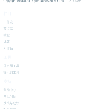
Copyright 圆圈网 All Rights Reserved
蜀ICP备11021414号
栏目
工作流
节点库
教程
博客
AI作品
工具
隐水印工具
提示词工具
支持
帮助中心
常见问题
反馈与建议