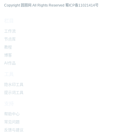
Copyright 圆圈网 All Rights Reserved
蜀ICP备11021414号
栏目
工作流
节点库
教程
博客
AI作品
工具
隐水印工具
提示词工具
支持
帮助中心
常见问题
反馈与建议