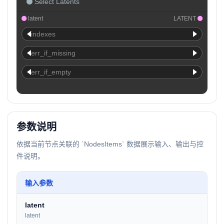
Select Latents
latent
LATENT
indexes
err_if_missing
err_if_empty
参数说明
依据当前节点关联的 `NodesItems` 数据展示输入、输出与控
件说明。
输入参数
latent
latent