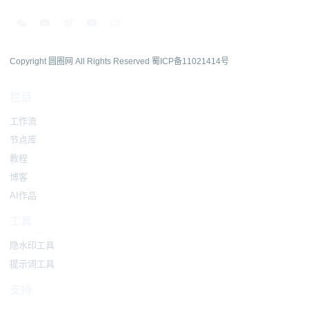
Copyright 圆圈网 All Rights Reserved
蜀ICP备11021414号
栏目
工作流
节点库
教程
博客
AI作品
工具
隐水印工具
提示词工具
支持