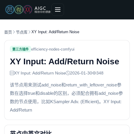
XY Input: Add/Return Noise
首页
节点库
efficiency-nodes-comfyui
第三方插件
XY Input: Add/Return Noise
XY Input: Add/Return Noise
2026-01-30
348
该节点用来测试add_noise和retum_with_leftover_noise参
数在选择true和disable的区别，必须配合拥有add_noise参
数的节点使用，比如KSampler Adv. (Efficient)。XY Input:
Add/Return