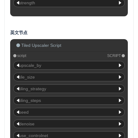
strength
英文节点
Tiled Upscaler Script
script
SCRIPT
upscale_by
tile_size
tiling_strategy
tiling_steps
seed
denoise
use_controlnet