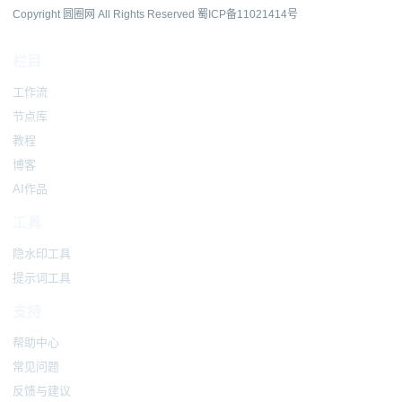
Copyright 圆圈网 All Rights Reserved
蜀ICP备11021414号
栏目
工作流
节点库
教程
博客
AI作品
工具
隐水印工具
提示词工具
支持
帮助中心
常见问题
反馈与建议