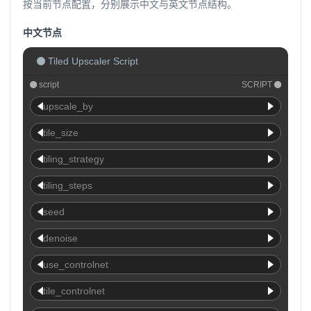
按当前节点配置，分别展示中文与英文节点结构。
中文节点
Tiled Upscaler Script
script
SCRIPT
upscale_by
tile_size
tiling_strategy
tiling_steps
seed
denoise
use_controlnet
tile_controlnet