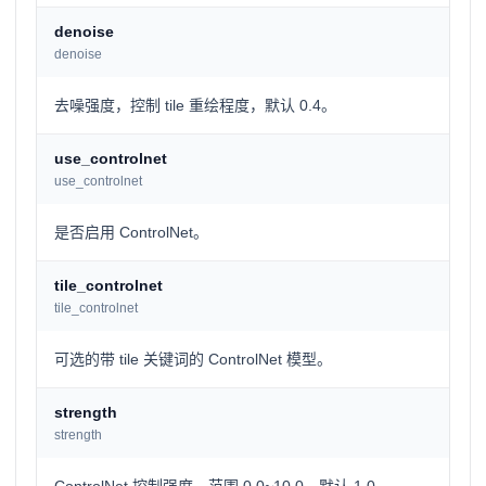
denoise
denoise
去噪强度，控制 tile 重绘程度，默认 0.4。
use_controlnet
use_controlnet
是否启用 ControlNet。
tile_controlnet
tile_controlnet
可选的带 tile 关键词的 ControlNet 模型。
strength
strength