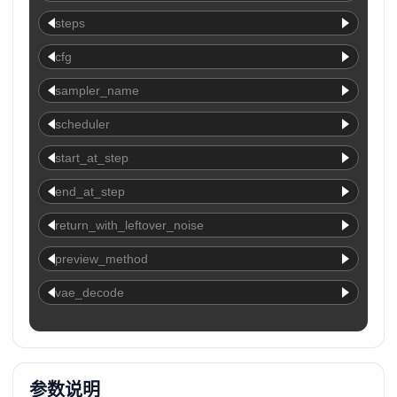
steps
cfg
sampler_name
scheduler
start_at_step
end_at_step
return_with_leftover_noise
preview_method
vae_decode
参数说明