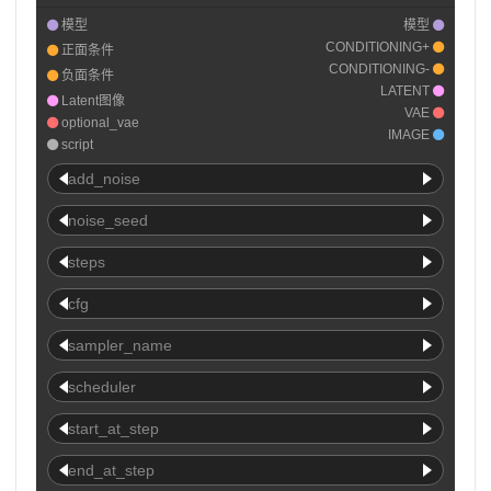
模型
模型
CONDITIONING+
正面条件
CONDITIONING-
负面条件
LATENT
Latent图像
VAE
optional_vae
IMAGE
script
add_noise
noise_seed
steps
cfg
sampler_name
scheduler
start_at_step
end_at_step