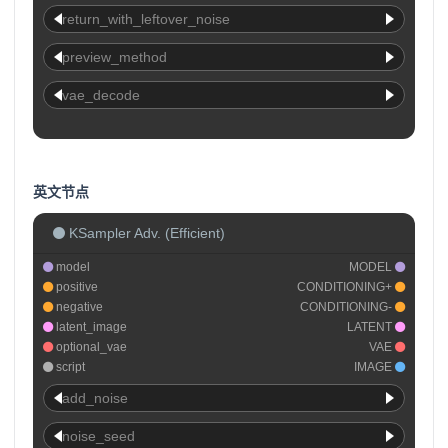
return_with_leftover_noise
preview_method
vae_decode
英文节点
KSampler Adv. (Efficient)
model
MODEL
positive
CONDITIONING+
negative
CONDITIONING-
latent_image
LATENT
optional_vae
VAE
script
IMAGE
add_noise
noise_seed