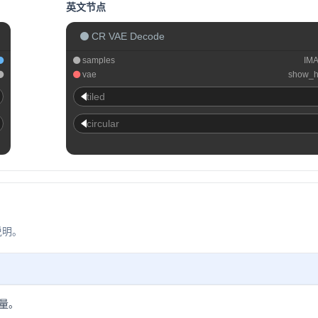
英文节点
CR VAE Decode
samples
IM
vae
show_h
tiled
circular
说明。
量。