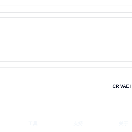
CR VAE I
工具
支持
关于