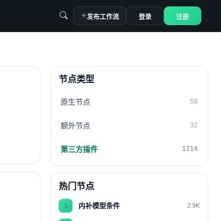
发布工作流
登录
注册
节点类型
58
原生节点
32
额外节点
1714
第三方插件
热门节点
内补模型条件
1
2.9K