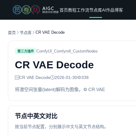
首页
教程
工作流
节点库
AI作品
博客
CR VAE Decode
首页
节点库
ComfyUI_Comfyroll_CustomNodes
第三方插件
CR VAE Decode
CR VAE Decode
2026-01-30
338
将潜空间张量(latent)解码为图像。⚙️ CR VAE
节点中英文对比
按当前节点配置，分别展示中文与英文节点结构。