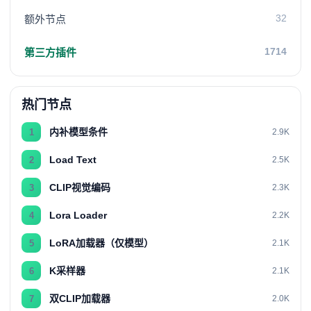
32
额外节点
1714
第三方插件
热门节点
内补模型条件
1
2.9K
Load Text
2
2.5K
CLIP视觉编码
3
2.3K
Lora Loader
4
2.2K
LoRA加载器（仅模型）
5
2.1K
K采样器
6
2.1K
双CLIP加载器
7
2.0K