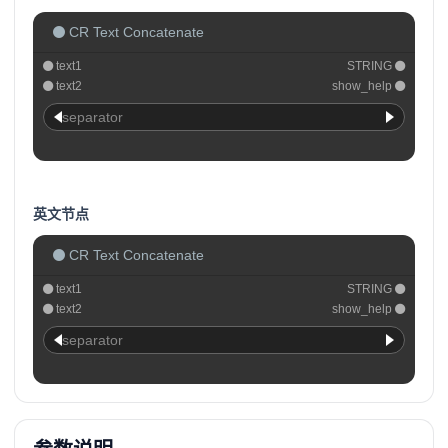
CR Text Concatenate
text1
STRING
text2
show_help
separator
英文节点
CR Text Concatenate
text1
STRING
text2
show_help
separator