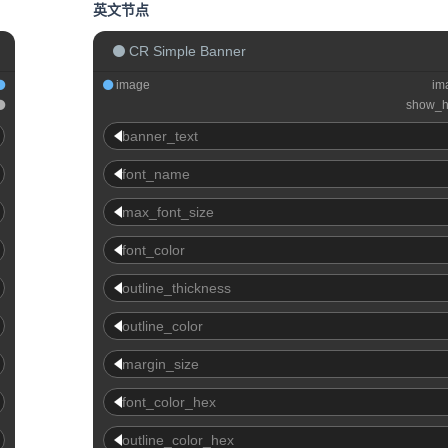
英文节点
CR Simple Banner
image
im
show_h
banner_text
font_name
max_font_size
font_color
outline_thickness
outline_color
margin_size
font_color_hex
outline_color_hex