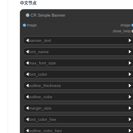
中文节点
CR Simple Banner
image
image
show_help
banner_text
font_name
max_font_size
font_color
outline_thickness
outline_color
margin_size
font_color_hex
outline_color_hex