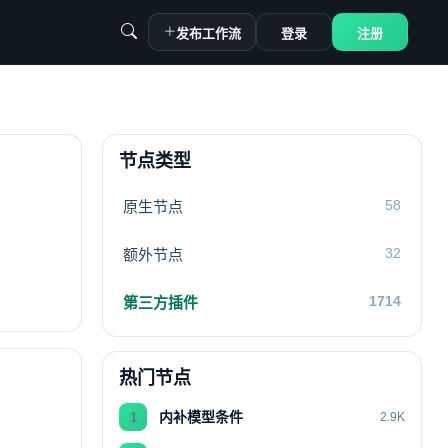
发布工作流
登录
注册
节点类型
58
原生节点
32
额外节点
1714
第三方插件
热门节点
内补模型条件
1
2.9K